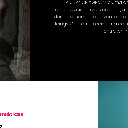
A UDANCE AGENCY é uma em
inesquecíveis através da dança.
desde casamentos, eventos corp
buildings. Contamos com uma equip
entreteni
Temáticas