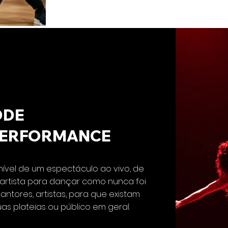
ODE
PERFORMANCE
ível de um espectáculo ao vivo, de
 artista para dançar como nunca foi
tores, artistas, para que existam
s plateias ou público em geral.