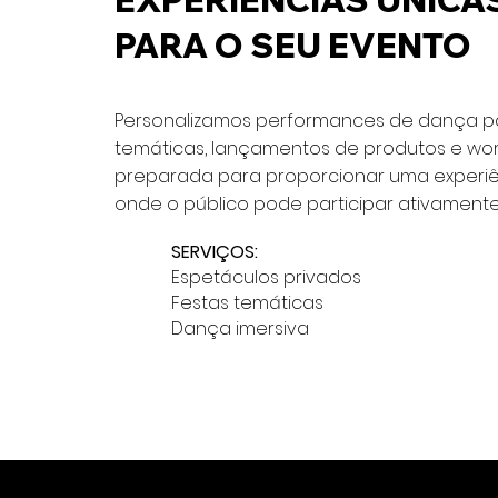
EXPERIÊNCIAS ÚNICA
PARA O SEU EVENTO
Personalizamos performances de dança pa
temáticas, lançamentos de produtos e wor
preparada para proporcionar uma experiên
onde o público pode participar ativamente
SERVIÇOS:
Espetáculos privados
Festas temáticas
Dança imersiva