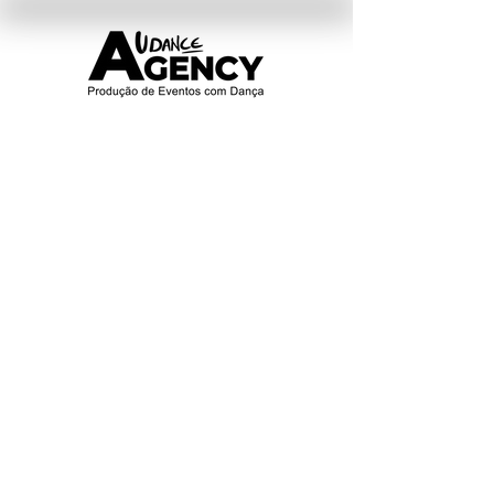
Inscrição Online - Mega Oportunidade
2 Meses Livre Trânsito Sem fidel
ização!
Online registration - Huge Discount
2 Months of Full Pass without commitment!