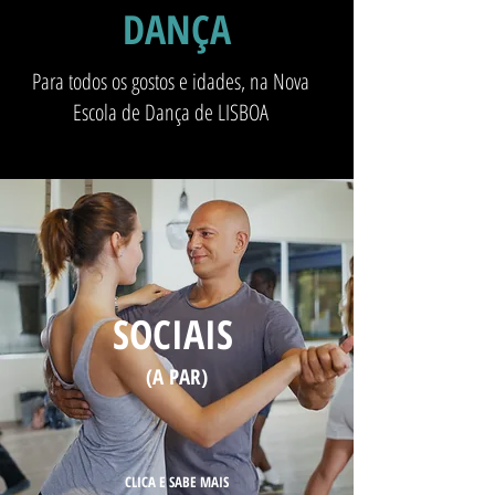
DANÇA
Para todos os gostos e idades, na Nova
Escola de Dança de LISBOA
SOCIAIS
(A PAR)
CLICA E SABE MAIS